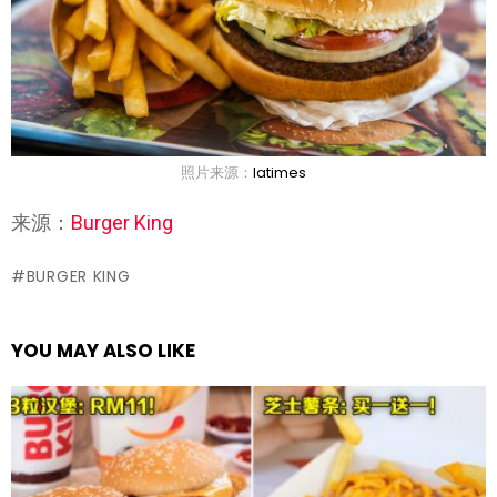
照片来源：
latimes
来源：
Burger King
BURGER KING
YOU MAY ALSO LIKE