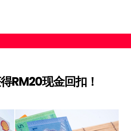
获得RM20现金回扣！