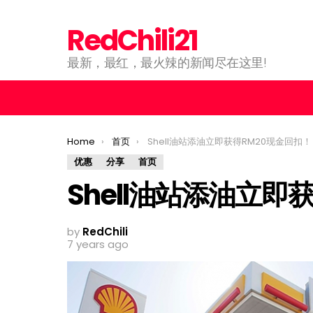
RedChili21
最新，最红，最火辣的新闻尽在这里!
You are here:
Home
首页
Shell油站添油立即获得RM20现金回扣！
优惠
分享
首页
Shell油站添油立即
by
RedChili
7 years ago