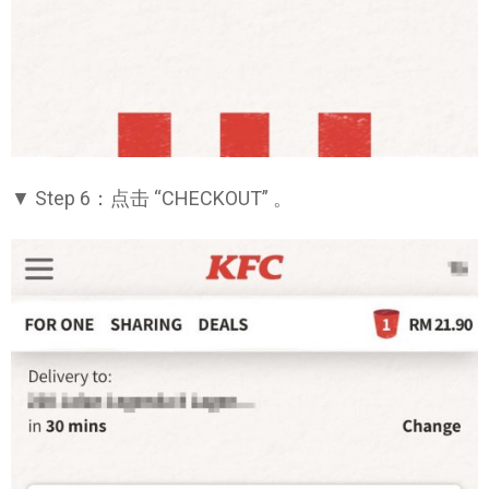
▼ Step 6：点击 “CHECKOUT” 。