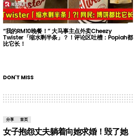
“我的RM10晚餐！” 大马事主点外卖Cheezy
Twister「缩水剩半条」？！评论区吐槽：Popiah都
比它长！
DON'T MISS
分享
首页
女子抱怨丈夫躺着向她求婚！毁了她