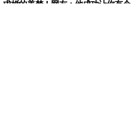
求婚的美梦！网友：他成功让你有个
难忘的求婚经历！
by
HM小编
7 years ago
来源：
picsart
|
smallway
求婚对于女性来说是一件浪漫的事情！或许会让你想
象出另一伴如何制造出浪漫求婚仪式来向你求婚！