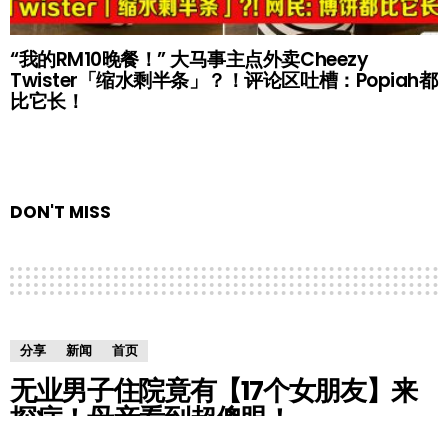
“我的RM10晚餐！” 大马事主点外卖Cheezy
Twister「缩水剩半条」？！评论区吐槽：Popiah都
比它长！
DON'T MISS
分享
新闻
首页
无业男子住院竟有【17个女朋友】来
探病！母亲看到超傻眼！