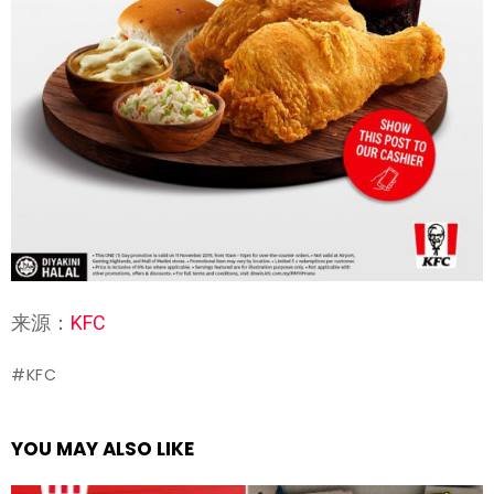
来源：
KFC
KFC
YOU MAY ALSO LIKE