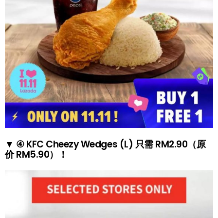
▼ ④ KFC Cheezy Wedges (L) 只需 RM2.90（原
价 RM5.90）！