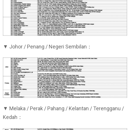
▼ Johor / Penang / Negeri Sembilan：
▼ Melaka / Perak / Pahang / Kelantan / Terengganu /
Kedah：