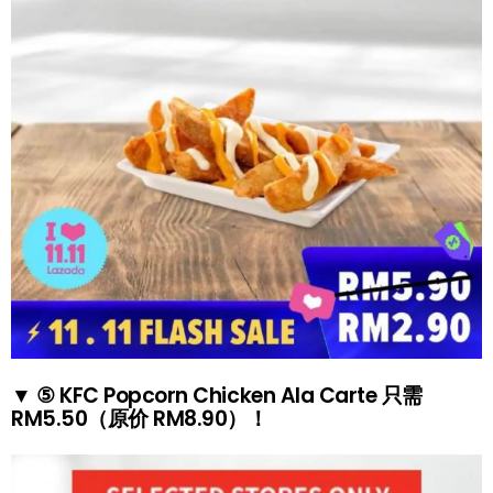
▼ ⑤ KFC Popcorn Chicken Ala Carte 只需
RM5.50（原价 RM8.90）！