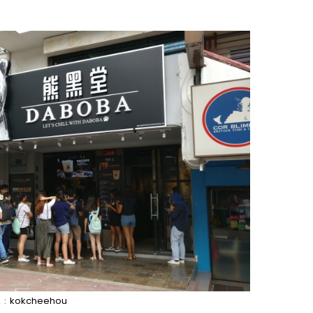
！
源：
kokcheehou