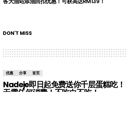
各大油站添油回扣优惠！可获高达RM139！
DON'T MISS
优惠
分享
首页
Nadeje即日起免费送你千层蛋糕吃！
无需任何消费！不吃白不吃！
by
RedChili
7 years ago