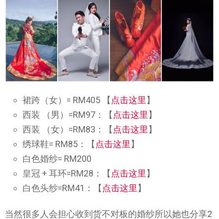
裙跨（女）= RM405 【
点击这里
】
西装 （男）=RM97：【
点击这里
】
西装 （女）=RM83：【
点击这里
】
绣球鞋= RM85：【
点击这里
】
白色婚纱= RM200
皇冠 + 耳环=RM28：【
点击这里
】
白色头纱=RM41：【
点击这里
】
当然很多人会担心收到货不对板的婚纱所以她也分享2