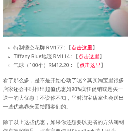
特制镂空花牌 RM177 : 【
点击这里
】
Tiffany Blue地毯 RM114 : 【
点击这里
】
气球（100个）RM12.20：【
点击这里
】
看了那么多，是不是开始心动了呢？其实淘宝里很多
店家还会不时推出超值优惠如90%疯狂促销或是买一
送一的大优惠！不说你不知，平时淘宝店家也会送出
一些优惠卷来回馈顾客们的。
除了以上这些优惠，如果你还想要以更省的方法淘到
你喜欢的物品，那肯定要使用ShopBack啦！因为