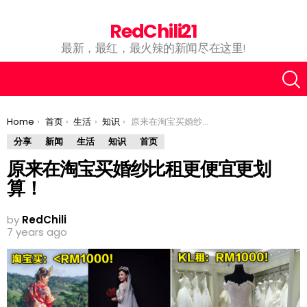
RedChili21
最新，最红，最火辣的新闻尽在这里!
You are here:
Home
首页
生活
知识
原来在淘宝买婚纱比租更便宜更划算！
分享
新闻
生活
知识
首页
原来在淘宝买婚纱比租更便宜更划
算！
by
RedChili
7 years ago