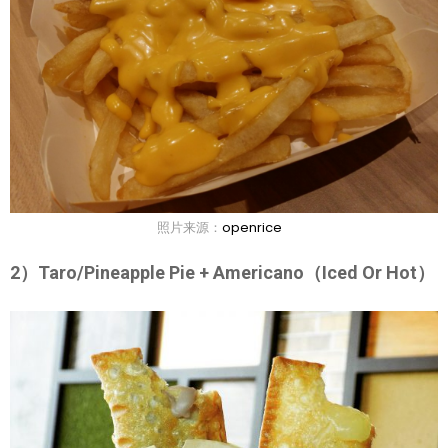
照片来源：
openrice
2）Taro/Pineapple Pie + Americano（Iced Or Hot）