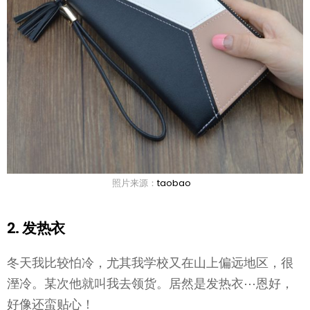
照片来源：
taobao
2. 发热衣
冬天我比较怕冷，尤其我学校又在山上偏远地区，很
溼冷。某次他就叫我去领货。居然是发热衣⋯恩好，
好像还蛮贴心！