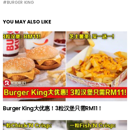
BURGER KING
YOU MAY ALSO LIKE
Burger King大优惠！3粒汉堡只需RM11！