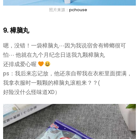
照片来源：
pchouse
9. 樟脑丸
嗯，没错！一袋樟脑丸⋯因为我说宿舍有蟑螂很可
怕⋯ 他就在九个月纪念日送我九颗樟脑丸
还排成爱心喔
ps：我后来忘记放，他还亲自帮我在衣柜里面摆满，
我拿衣服时一颗颗的樟脑丸滚粗来？？(
好险没什么怪味道XD）