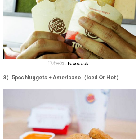
照片来源：
Facebook
3）5pcs Nuggets + Americano（Iced Or Hot）