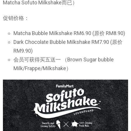
Matcha Sofuto Milkshake而已）
促销价格：
Matcha Bubble Milkshake RM6.90 (原价 RM8.90)
Dark Chocolate Bubble Milkshake RM7.90 (原价
RM9.90)
会员可获得买五送一 （Brown Sugar bubble
Milk/Frappe/Milkshake）