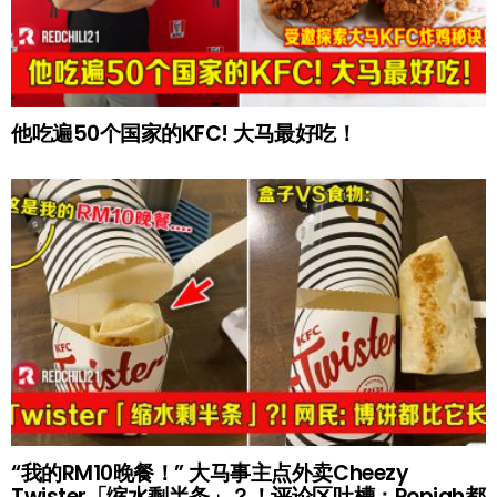
他吃遍50个国家的KFC! 大马最好吃！
“我的RM10晚餐！” 大马事主点外卖Cheezy
Twister「缩水剩半条」？！评论区吐槽：Popiah都