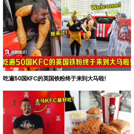
吃遍50国KFC的英国铁粉终于来到大马啦!