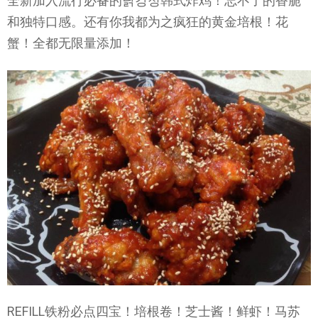
全新加入流行必备的닭강정韩式炸鸡！忘不了的香脆
和独特口感。还有你我都为之疯狂的黄金培根！花
蟹！全都无限量添加！
REFILL铁粉必点四宝！培根卷！芝士酱！鲜虾！马苏