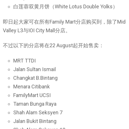
白莲蓉双黄月饼（White Lotus Double Yolks）
即日起大家可在所有Family Mart分店购买到，除了Mid
Valley L3与IOI City Mall分店。
不过以下的分店将在22 August起开始售卖：
MRT TTDI
Jalan Sultan Ismail
Changkat B.Bintang
Menara Citibank
FamilyMart UCSI
Taman Bunga Raya
Shah Alam Seksyen 7
Jalan Bukit Bintang