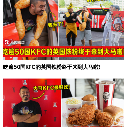
吃遍50国KFC的英国铁粉终于来到大马啦!