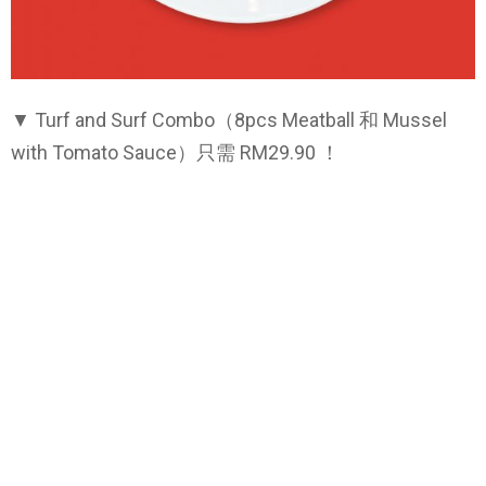
▼ Turf and Surf Combo（8pcs Meatball 和 Mussel
with Tomato Sauce）只需 RM29.90 ！