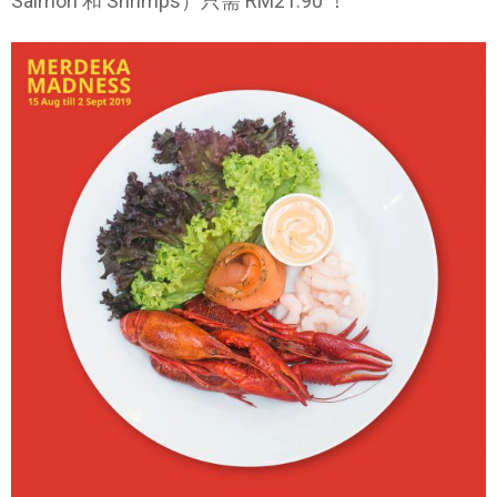
Salmon 和 Shrimps）只需 RM21.90 ！