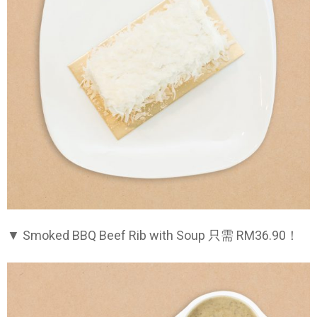
▼ Smoked BBQ Beef Rib with Soup 只需 RM36.90！