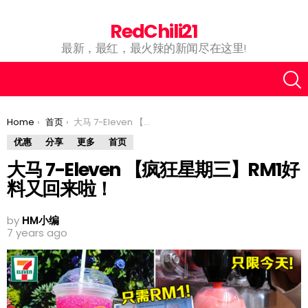
RedChili21
最新，最红，最火辣的新闻尽在这里!
You are here:
Home
首页
大马 7-Eleven 【疯狂星期三】RM1好料又回来啦！
优惠
分享
更多
首页
大马 7-Eleven 【疯狂星期三】RM1好
料又回来啦！
by
HM小编
7 years ago