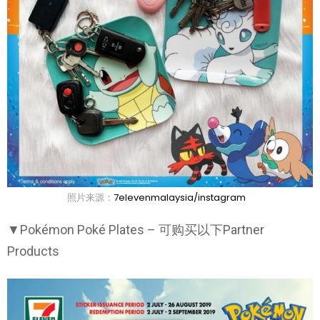
照片来源：
7elevenmalaysia/instagram
▼Pokémon Poké Plates – 可购买以下Partner
Products