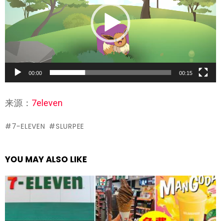
00:00
00:15
来源：
7eleven
7-ELEVEN
SLURPEE
YOU MAY ALSO LIKE