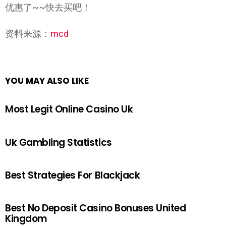
优惠了~~快去买吧！
资料来源：
mcd
YOU MAY ALSO LIKE
Most Legit Online Casino Uk
Uk Gambling Statistics
Best Strategies For Blackjack
Best No Deposit Casino Bonuses United
Kingdom