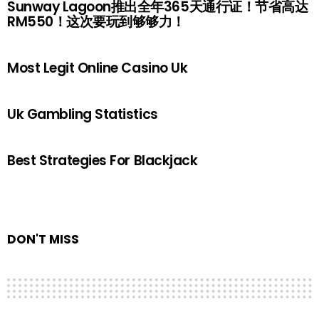
Sunway Lagoon推出全年365天通行证！节省高达
RM550！这次要玩到够够力！
Most Legit Online Casino Uk
Uk Gambling Statistics
Best Strategies For Blackjack
DON'T MISS