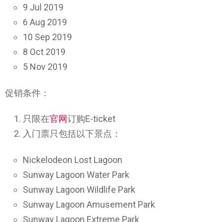
9 Jul 2019
6 Aug 2019
10 Sep 2019
8 Oct 2019
5 Nov 2019
促销条件：
只限在
官网
订购E-ticket
入门票只包括以下景点：
Nickelodeon Lost Lagoon
Sunway Lagoon Water Park
Sunway Lagoon Wildlife Park
Sunway Lagoon Amusement Park
Sunway Lagoon Extreme Park