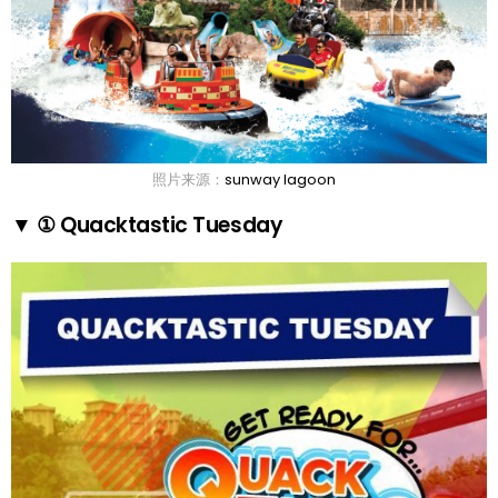
照片来源：
sunway lagoon
▼ ① Quacktastic Tuesday