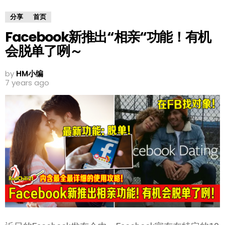
分享
首页
Facebook新推出“相亲“功能！有机
会脱单了咧～
by
HM小编
7 years ago