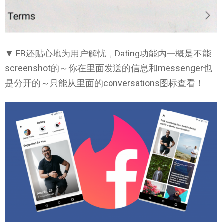
▼ FB还贴心地为用户解忧，Dating功能内一概是不能
screenshot的～你在里面发送的信息和messenger也
是分开的～只能从里面的conversations图标查看！