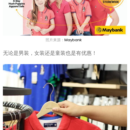
照片来源：
Maybank
无论是男装，女装还是童装也是有优惠！