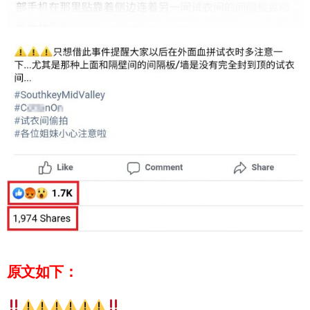
原文如下：