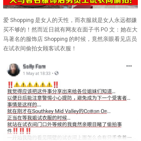
爱 Shopping 是女人的天性，而衣服就是女人永远都嫌
买不够的！然而近日就有网友在面子书 PO 文：她在大
马著名的服饰店 Shopping 的时候，竟然亲眼看见店员
在试衣间偷拍女顾客试衣服！