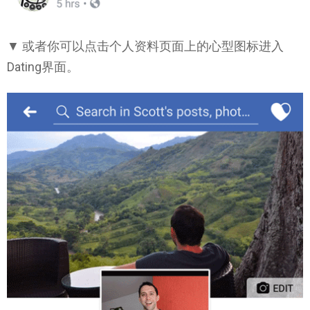
▼ 或者你可以点击个人资料页面上的心型图标进入
Dating界面。