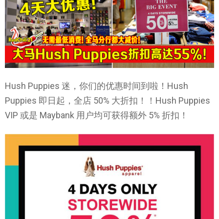
Hush Puppies 迷，你们的优惠时间到啦！Hush
Puppies 即日起，全店 50% 大折扣！！Hush Puppies
VIP 或是 Maybank 用户均可获得额外 5% 折扣！