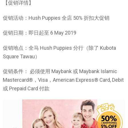
【促销详情】
促销活动：Hush Puppies 全店 50% 折扣大促销
促销日期：即日起至 6 May 2019
促销地点：全马 Hush Puppies 分行（除了 Kubota
Square Tawau）
促销条件： 必须使用 Maybank 或 Maybank Islamic
Mastercard®，Visa，American Express® Card, Debit
或 Prepaid Card 付款