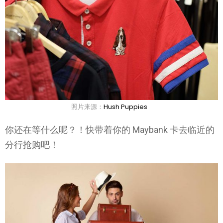
照片来源：
Hush Puppies
你还在等什么呢？！快带着你的 Maybank 卡去临近的
分行抢购吧！