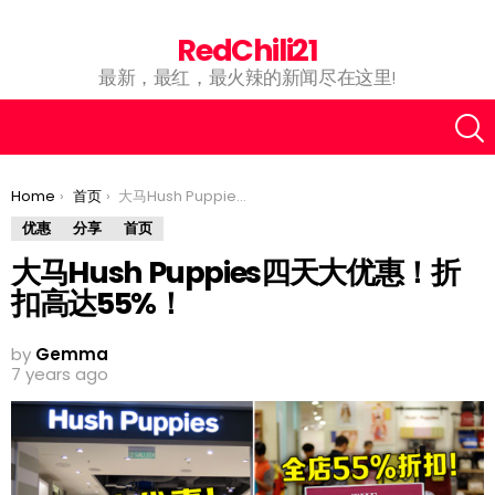
RedChili21
最新，最红，最火辣的新闻尽在这里!
You are here:
Home
首页
大马Hush Puppies四天大优惠！折扣高达55%！
优惠
分享
首页
大马Hush Puppies四天大优惠！折
扣高达55%！
by
Gemma
7 years ago