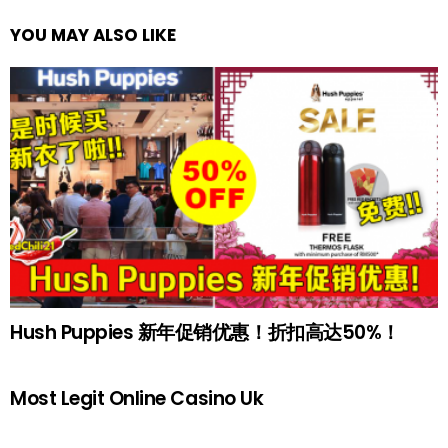
YOU MAY ALSO LIKE
Hush Puppies 新年促销优惠！折扣高达50%！
Most Legit Online Casino Uk