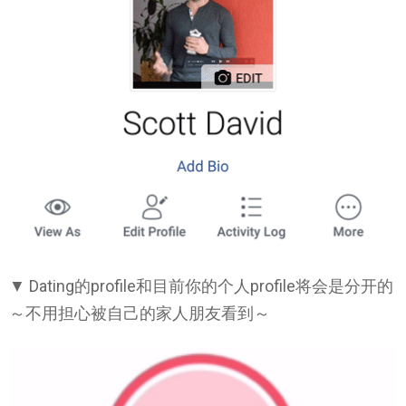
▼ Dating的profile和目前你的个人profile将会是分开的
～不用担心被自己的家人朋友看到～