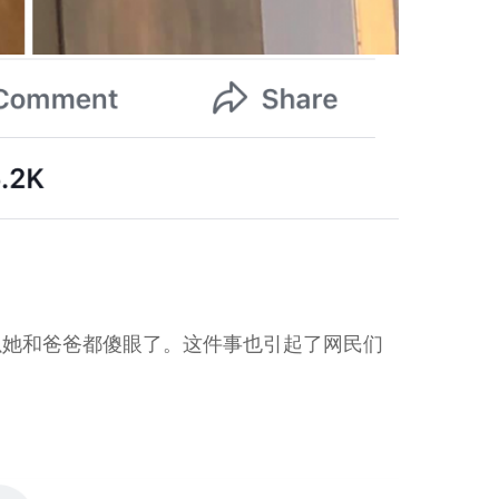
”所以她和爸爸都傻眼了。这件事也引起了网民们
。