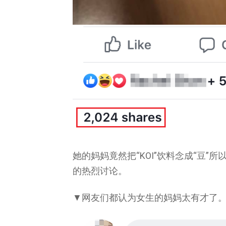
她的妈妈竟然把“KOI”饮料念成“豆
的热烈讨论。
▼网友们都认为女生的妈妈太有才了