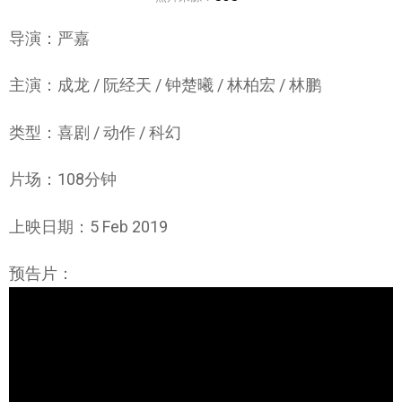
导演：严嘉
主演：成龙 / 阮经天 / 钟楚曦 / 林柏宏 / 林鹏
类型：喜剧 / 动作 / 科幻
片场：108分钟
上映日期：5 Feb 2019
预告片：