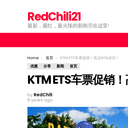
RedChili21
最新，最红，最火辣的新闻尽在这里!
You are here:
Home
首页
KTM ETS车票促销！高达50%折扣！
优惠
分享
新闻
首页
KTM ETS车票促销
by
RedChili
8 years ago