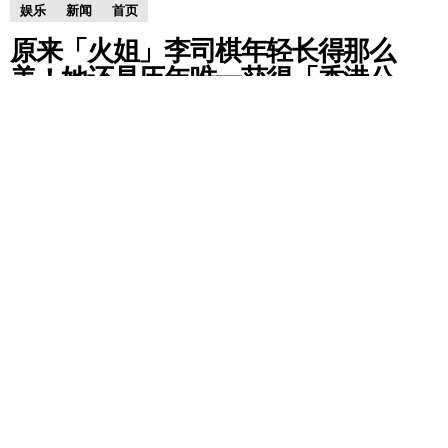
娱乐
新闻
首页
原来「火姐」李司棋年轻长得那么
美！她还是历年唯一获得「香港公
主」称号的香港小姐冠军!
by
RedChili
9 years ago