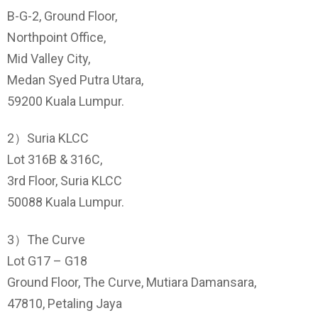
B-G-2, Ground Floor,
Northpoint Office,
Mid Valley City,
Medan Syed Putra Utara,
59200 Kuala Lumpur.
2）Suria KLCC
Lot 316B & 316C,
3rd Floor, Suria KLCC
50088 Kuala Lumpur.
3）The Curve
Lot G17 – G18
Ground Floor, The Curve, Mutiara Damansara,
47810, Petaling Jaya