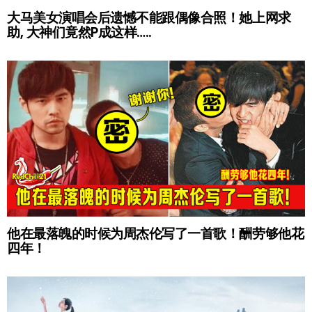
大马美女演唱会后遗憾不能跟偶像合照！她上网求
助, 大神们竟然P成这样…..
他在最落魄的时候为周杰伦写了一首歌！酬劳够他花
四年！