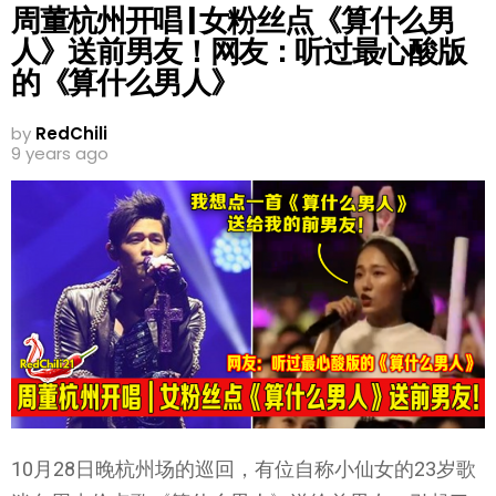
周董杭州开唱 | 女粉丝点《算什么男
人》送前男友！网友：听过最心酸版
的《算什么男人》
by
RedChili
9 years ago
10月28日晚杭州场的巡回，有位自称小仙女的23岁歌